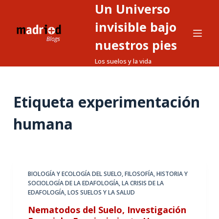
Un Universo
S
a
invisible bajo
l
nuestros pies
t
Los suelos y la vida
a
r
a
Etiqueta
experimentación
l
c
humana
o
n
t
e
BIOLOGÍA Y ECOLOGÍA DEL SUELO
,
FILOSOFÍA, HISTORIA Y
n
SOCIOLOGÍA DE LA EDAFOLOGÍA
,
LA CRISIS DE LA
i
EDAFOLOGÍA
,
LOS SUELOS Y LA SALUD
d
Nematodos del Suelo, Investigación
o