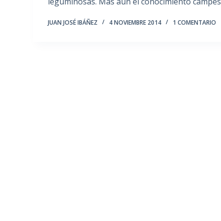
leguminosas. Más aun el conocimiento campes
JUAN JOSÉ IBÁÑEZ
4 NOVIEMBRE 2014
1 COMENTARIO