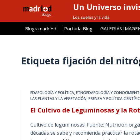
Un Universo invis
S
a
Los suelos y la vida
l
Blogs madri+d
Portada Blog
GALERIAS IMAGE
t
a
r
a
Etiqueta
fijación del nitr
l
c
o
n
EDAFOLOGÍA Y POLÍTICA
,
ETNOEDAFOLOGÍA Y CONOCIMIENT
t
LAS PLANTAS Y LA VEGETACIÓN
,
PRENSA Y POLÍTICA CIENTÍFI
e
El Cultivo de Leguminosas y la Ro
n
i
Cultivo de leguminosas: Fuente: Nutrición org
d
décadas se sabe y recomienda practicar la rotac
o