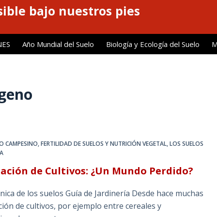
ible bajo nuestros pies
NES
Año Mundial del Suelo
Biología y Ecología del Suelo
M
ógeno
O CAMPESINO
,
FERTILIDAD DE SUELOS Y NUTRICIÓN VEGETAL
,
LOS SUELOS
CA
tación de Cultivos: ¿Un Mundo Perdido?
ánica de los suelos Guía de Jardinería Desde hace muchas
ión de cultivos, por ejemplo entre cereales y