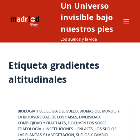
Un Universo
S
a
invisible bajo
l
nuestros pies
t
Los suelos y la vida
a
r
a
Etiqueta
gradientes
l
c
altitudinales
o
n
t
e
BIOLOGÍA Y ECOLOGÍA DEL SUELO
,
BIOMAS DEL MUNDO Y
n
LA BIODIVERSIDAD DE LOS PAÍSES
,
DIVERSIDAD,
i
COMPLEJIDAD Y FRACTALES
,
DOCUMENTOS SOBRE
d
EDAFOLOGÍA + INSTITUCIONES + ENLACES
,
LOS SUELOS
LAS PLANTAS Y LA VEGETACIÓN
,
SUELOS Y CAMBIO
o