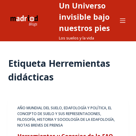
Un Universo
S
a
invisible bajo
l
nuestros pies
t
Los suelos y la vida
a
r
a
Etiqueta
Herremientas
l
c
didácticas
o
n
t
e
AÑO MUNDIAL DEL SUELO
,
EDAFOLOGÍA Y POLÍTICA
,
EL
n
CONCEPTO DE SUELO Y SUS REPRESENTACIONES
,
i
FILOSOFÍA, HISTORIA Y SOCIOLOGÍA DE LA EDAFOLOGÍA
,
d
NOTAS BREVES DE PRENSA
o
Herramientas y Consejos de la FAO