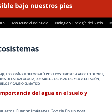
ible bajo nuestros pies
NES
Año Mundial del Suelo
Biología y Ecología del Suelo
M
cosistemas
AJE
,
ECOLOGÍA Y BIOGEOGRAFÍA POST POSTERIORES A AGOSTO DE 2009
,
RISIS DE LA EDAFOLOGÍA
,
LOS SUELOS LAS PLANTAS Y LA VEGETACIÓN
,
UELOS Y CAMBIO CLIMÁTICO
importancia del agua en el suelo y
 muertos. Fuente: Imágenes Google En un post