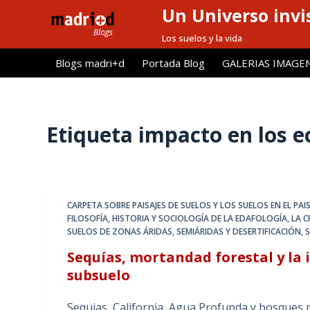
Un Universo invis
S
a
Los suelos y la vida
l
Blogs madri+d
Portada Blog
GALERIAS IMAGE
t
a
r
a
Etiqueta
impacto en los e
l
c
o
n
CARPETA SOBRE PAISAJES DE SUELOS Y LOS SUELOS EN EL PAIS
t
FILOSOFÍA, HISTORIA Y SOCIOLOGÍA DE LA EDAFOLOGÍA
,
LA C
e
SUELOS DE ZONAS ÁRIDAS, SEMIÁRIDAS Y DESERTIFICACIÓN
,
S
n
Sequías, mortandad forestal y la 
i
subsuelo
d
o
Sequias, California, Agua Profunda y bosques