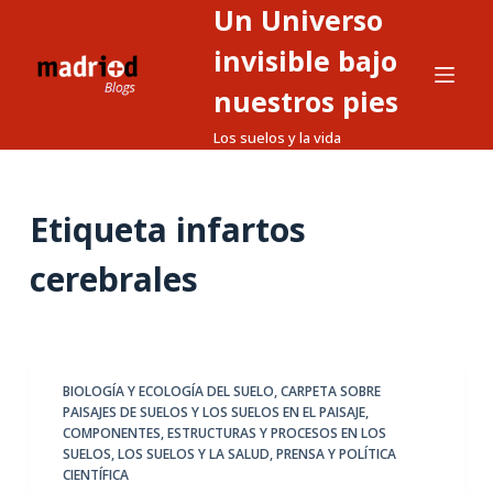
Un Universo
S
a
invisible bajo
l
nuestros pies
t
Los suelos y la vida
a
r
a
Etiqueta
infartos
l
c
cerebrales
o
n
t
e
BIOLOGÍA Y ECOLOGÍA DEL SUELO
,
CARPETA SOBRE
n
PAISAJES DE SUELOS Y LOS SUELOS EN EL PAISAJE
,
i
COMPONENTES, ESTRUCTURAS Y PROCESOS EN LOS
d
SUELOS
,
LOS SUELOS Y LA SALUD
,
PRENSA Y POLÍTICA
CIENTÍFICA
o