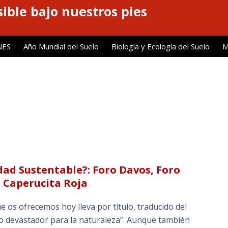
ible bajo nuestros pies
NES
Año Mundial del Suelo
Biología y Ecología del Suelo
M
dad Sustentable?: Foro Davos, Foro
 Caperucita Roja
 os ofrecemos hoy lleva por título, traducido del
to devastador para la naturaleza”. Aunque también