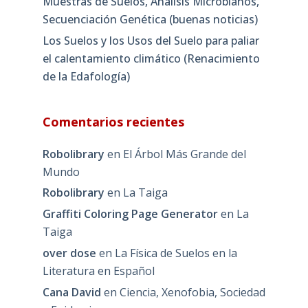
Muestras de Suelos, Análisis Microbianos,
Secuenciación Genética (buenas noticias)
Los Suelos y los Usos del Suelo para paliar
el calentamiento climático (Renacimiento
de la Edafología)
Comentarios recientes
Robolibrary
en
El Árbol Más Grande del
Mundo
Robolibrary
en
La Taiga
Graffiti Coloring Page Generator
en
La
Taiga
over dose
en
La Física de Suelos en la
Literatura en Español
Cana David
en
Ciencia, Xenofobia, Sociedad