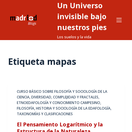
Un Universo
S
a
invisible bajo
l
nuestros pies
t
Los suelos y la vida
a
r
a
Etiqueta
mapas
l
c
o
n
t
CURSO BÁSICO SOBRE FILOSOFÍA Y SOCIOLOGÍA DE LA
CIENCIA
,
DIVERSIDAD, COMPLEJIDAD Y FRACTALES
,
e
ETNOEDAFOLOGÍA Y CONOCIMIENTO CAMPESINO
,
n
FILOSOFÍA, HISTORIA Y SOCIOLOGÍA DE LA EDAFOLOGÍA
,
i
TAXONOMÍAS Y CLASIFICACIONES
d
El Pensamiento Logarítmico y la
o
Estructura de la Naturaleza