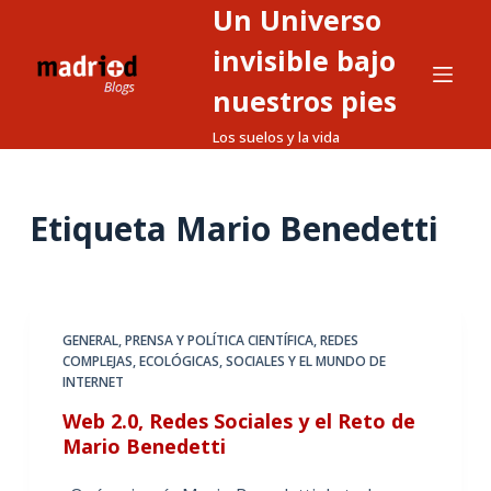
Un Universo
S
a
invisible bajo
l
nuestros pies
t
Los suelos y la vida
a
r
a
Etiqueta
Mario Benedetti
l
c
o
n
t
GENERAL
,
PRENSA Y POLÍTICA CIENTÍFICA
,
REDES
COMPLEJAS, ECOLÓGICAS, SOCIALES Y EL MUNDO DE
e
INTERNET
n
Web 2.0, Redes Sociales y el Reto de
i
Mario Benedetti
d
o