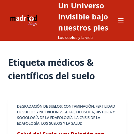
Un Universo
S
a
invisible bajo
l
nuestros pies
t
Los suelos y la vida
a
r
a
Etiqueta
médicos &
l
c
científicos del suelo
o
n
t
e
DEGRADACIÓN DE SUELOS: CONTAMINACIÓN
,
FERTILIDAD
n
DE SUELOS Y NUTRICIÓN VEGETAL
,
FILOSOFÍA, HISTORIA Y
i
SOCIOLOGÍA DE LA EDAFOLOGÍA
,
LA CRISIS DE LA
d
EDAFOLOGÍA
,
LOS SUELOS Y LA SALUD
o
Salud del Suelo y su Relación con