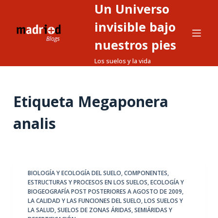
Un Universo
S
a
invisible bajo
l
nuestros pies
t
Los suelos y la vida
a
r
a
Etiqueta
Megaponera
l
c
analis
o
n
t
e
BIOLOGÍA Y ECOLOGÍA DEL SUELO
,
COMPONENTES,
n
ESTRUCTURAS Y PROCESOS EN LOS SUELOS
,
ECOLOGÍA Y
i
BIOGEOGRAFÍA POST POSTERIORES A AGOSTO DE 2009
,
d
LA CALIDAD Y LAS FUNCIONES DEL SUELO
,
LOS SUELOS Y
LA SALUD
,
SUELOS DE ZONAS ÁRIDAS, SEMIÁRIDAS Y
o