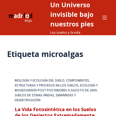
Un Universo
S
a
invisible bajo
l
nuestros pies
t
Los suelos y la vida
a
r
a
Etiqueta
microalgas
l
c
o
n
t
BIOLOGÍA Y ECOLOGÍA DEL SUELO
,
COMPONENTES,
ESTRUCTURAS Y PROCESOS EN LOS SUELOS
,
ECOLOGÍA Y
e
BIOGEOGRAFÍA POST POSTERIORES A AGOSTO DE 2009
,
n
SUELOS DE ZONAS ÁRIDAS, SEMIÁRIDAS Y
i
DESERTIFICACIÓN
d
La Vida Fotosintética en los Suelos
o
de los Desiertos Extremadamente