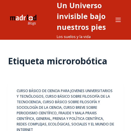
Un Universo
S
a
invisible bajo
l
nuestros pies
t
Los suelos y la vida
a
r
a
Etiqueta
microrobótica
l
c
o
n
t
CURSO BÁSICO DE CIENCIA PARA JOVENES UNIVERSITARIOS
Y TECNÓLOGOS
,
CURSO BÁSICO SOBRE FILOSOFÍA DE LA
e
TECNOCIENCIA
,
CURSO BÁSICO SOBRE FILOSOFÍA Y
n
SOCIOLOGÍA DE LA CIENCIA
,
CURSO BREVE SOBRE
i
PERIODISMO CIENTÍFICO
,
FRAUDE Y MALA PRAXIS
CIENTÍFICA
,
GENERAL
,
PRENSA Y POLÍTICA CIENTÍFICA
,
d
REDES COMPLEJAS, ECOLÓGICAS, SOCIALES Y EL MUNDO DE
o
INTERNET