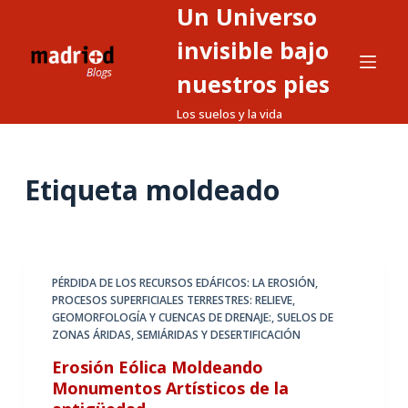
Un Universo
S
a
invisible bajo
l
nuestros pies
t
Los suelos y la vida
a
r
a
Etiqueta
moldeado
l
c
o
n
t
PÉRDIDA DE LOS RECURSOS EDÁFICOS: LA EROSIÓN
,
PROCESOS SUPERFICIALES TERRESTRES: RELIEVE,
e
GEOMORFOLOGÍA Y CUENCAS DE DRENAJE:
,
SUELOS DE
n
ZONAS ÁRIDAS, SEMIÁRIDAS Y DESERTIFICACIÓN
i
Erosión Eólica Moldeando
d
Monumentos Artísticos de la
o