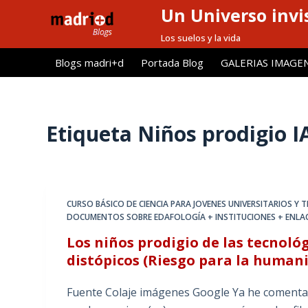
Un Universo invis
S
a
Los suelos y la vida
l
Blogs madri+d
Portada Blog
GALERIAS IMAGE
t
a
r
a
Etiqueta
Niños prodigio I
l
c
o
n
CURSO BÁSICO DE CIENCIA PARA JOVENES UNIVERSITARIOS Y
t
DOCUMENTOS SOBRE EDAFOLOGÍA + INSTITUCIONES + ENLA
e
Los niños prodigio de las tecnoló
n
distópicos (Riesgo para la human
i
d
Fuente Colaje imágenes Google Ya he comentad
o