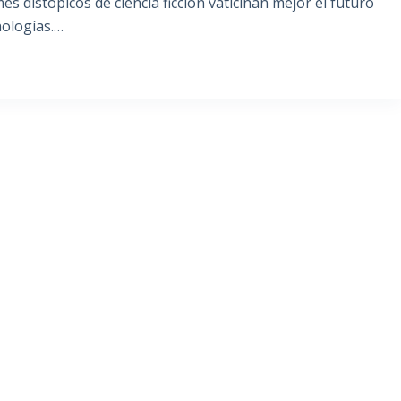
s distópicos de ciencia ficción vaticinan mejor el futuro
nologías.…