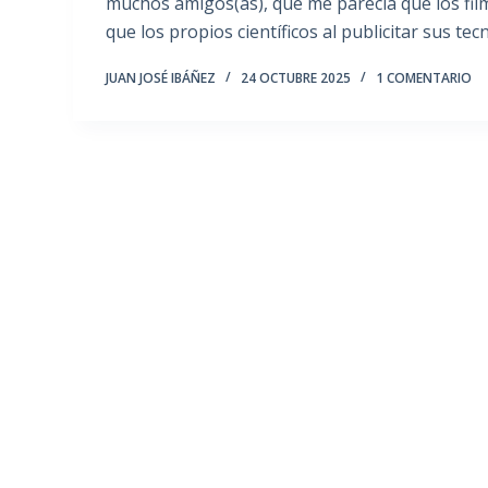
muchos amigos(as), que me parecía que los filme
que los propios científicos al publicitar sus tec
JUAN JOSÉ IBÁÑEZ
24 OCTUBRE 2025
1 COMENTARIO