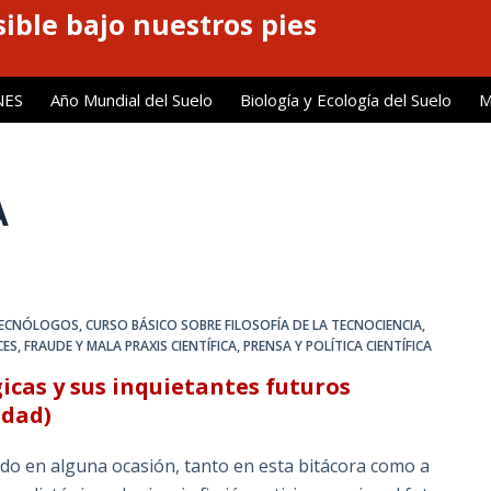
ible bajo nuestros pies
NES
Año Mundial del Suelo
Biología y Ecología del Suelo
M
A
 TECNÓLOGOS
,
CURSO BÁSICO SOBRE FILOSOFÍA DE LA TECNOCIENCIA
,
CES
,
FRAUDE Y MALA PRAXIS CIENTÍFICA
,
PRENSA Y POLÍTICA CIENTÍFICA
gicas y sus inquietantes futuros
idad)
o en alguna ocasión, tanto en esta bitácora como a