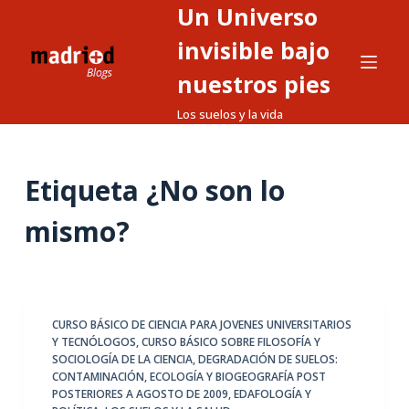
Un Universo
S
a
invisible bajo
l
nuestros pies
t
Los suelos y la vida
a
r
a
Etiqueta
¿No son lo
l
c
mismo?
o
n
t
e
CURSO BÁSICO DE CIENCIA PARA JOVENES UNIVERSITARIOS
n
Y TECNÓLOGOS
,
CURSO BÁSICO SOBRE FILOSOFÍA Y
i
SOCIOLOGÍA DE LA CIENCIA
,
DEGRADACIÓN DE SUELOS:
d
CONTAMINACIÓN
,
ECOLOGÍA Y BIOGEOGRAFÍA POST
POSTERIORES A AGOSTO DE 2009
,
EDAFOLOGÍA Y
o