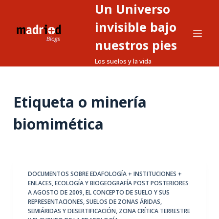
Un Universo
S
a
invisible bajo
l
nuestros pies
t
Los suelos y la vida
a
r
a
Etiqueta
o minería
l
c
biomimética
o
n
t
e
DOCUMENTOS SOBRE EDAFOLOGÍA + INSTITUCIONES +
n
ENLACES
,
ECOLOGÍA Y BIOGEOGRAFÍA POST POSTERIORES
i
A AGOSTO DE 2009
,
EL CONCEPTO DE SUELO Y SUS
d
REPRESENTACIONES
,
SUELOS DE ZONAS ÁRIDAS,
SEMIÁRIDAS Y DESERTIFICACIÓN
,
ZONA CRÍTICA TERRESTRE
o