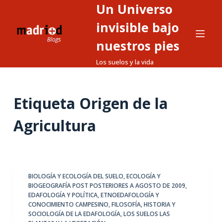
Un Universo
S
a
invisible bajo
l
nuestros pies
t
Los suelos y la vida
a
r
a
Etiqueta
Origen de la
l
c
Agricultura
o
n
t
e
BIOLOGÍA Y ECOLOGÍA DEL SUELO
,
ECOLOGÍA Y
n
BIOGEOGRAFÍA POST POSTERIORES A AGOSTO DE 2009
,
i
EDAFOLOGÍA Y POLÍTICA
,
ETNOEDAFOLOGÍA Y
d
CONOCIMIENTO CAMPESINO
,
FILOSOFÍA, HISTORIA Y
SOCIOLOGÍA DE LA EDAFOLOGÍA
,
LOS SUELOS LAS
o