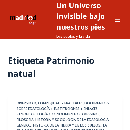
Un Universo
S
a
invisible bajo
l
nuestros pies
t
Los suelos y la vida
a
r
a
Etiqueta
Patrimonio
l
c
natual
o
n
t
e
DIVERSIDAD, COMPLEJIDAD Y FRACTALES
,
DOCUMENTOS
n
SOBRE EDAFOLOGÍA + INSTITUCIONES + ENLACES
,
i
ETNOEDAFOLOGÍA Y CONOCIMIENTO CAMPESINO
,
d
FILOSOFÍA, HISTORIA Y SOCIOLOGÍA DE LA EDAFOLOGÍA
,
GENERAL
,
HISTORIA DE LA TIERRA Y DE LOS SUELOS.
,
LA
o