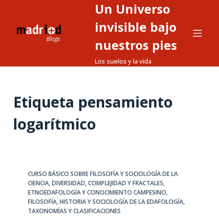
Un Universo
S
a
invisible bajo
l
nuestros pies
t
Los suelos y la vida
a
r
a
Etiqueta
pensamiento
l
c
logarítmico
o
n
t
e
CURSO BÁSICO SOBRE FILOSOFÍA Y SOCIOLOGÍA DE LA
n
CIENCIA
,
DIVERSIDAD, COMPLEJIDAD Y FRACTALES
,
i
ETNOEDAFOLOGÍA Y CONOCIMIENTO CAMPESINO
,
d
FILOSOFÍA, HISTORIA Y SOCIOLOGÍA DE LA EDAFOLOGÍA
,
TAXONOMÍAS Y CLASIFICACIONES
o