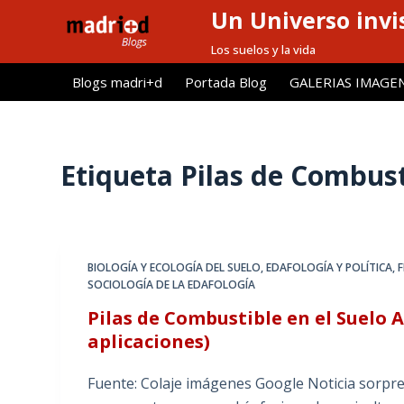
Un Universo invis
S
a
Los suelos y la vida
l
Blogs madri+d
Portada Blog
GALERIAS IMAGE
t
a
r
a
Etiqueta
Pilas de Combust
l
c
o
n
BIOLOGÍA Y ECOLOGÍA DEL SUELO
,
EDAFOLOGÍA Y POLÍTICA
,
F
t
SOCIOLOGÍA DE LA EDAFOLOGÍA
e
Pilas de Combustible en el Suelo
n
aplicaciones)
i
d
Fuente: Colaje imágenes Google Noticia sorpr
o