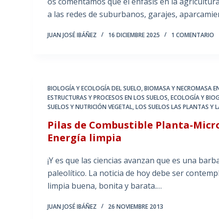
os comentamos que el énfasis en la agricultura
a las redes de suburbanos, garajes, aparcamie
JUAN JOSÉ IBÁÑEZ
16 DICIEMBRE 2025
1 COMENTARIO
BIOLOGÍA Y ECOLOGÍA DEL SUELO
,
BIOMASA Y NECROMASA EN
ESTRUCTURAS Y PROCESOS EN LOS SUELOS
,
ECOLOGÍA Y BIO
SUELOS Y NUTRICIÓN VEGETAL
,
LOS SUELOS LAS PLANTAS Y 
Pilas de Combustible Planta-Mic
Energía limpia
¡Y es que las ciencias avanzan que es una barbar
paleolítico. La noticia de hoy debe ser conte
limpia buena, bonita y barata.…
JUAN JOSÉ IBÁÑEZ
26 NOVIEMBRE 2013