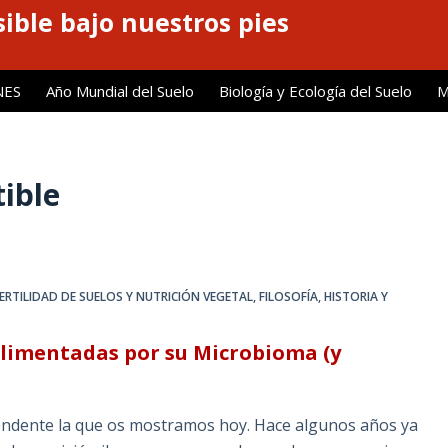
ible bajo nuestros pies
NES
Año Mundial del Suelo
Biología y Ecología del Suelo
M
ible
ERTILIDAD DE SUELOS Y NUTRICIÓN VEGETAL
,
FILOSOFÍA, HISTORIA Y
 Alimentadas por su Microbioma (y
endente la que os mostramos hoy. Hace algunos años ya