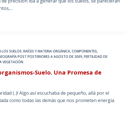
 de precisión iba a generar que los suelos, se parecieran
ntos,…
 LOS SUELOS: RAÍCES Y MATERIA ORGÁNICA
,
COMPONENTES,
GEOGRAFÍA POST POSTERIORES A AGOSTO DE 2009
,
FERTILIDAD DE
LA VEGETACIÓN
rorganismos-Suelo. Una Promesa de
idad (..)! Algo así escuchaba de pequeño, allá por el
mplada como todas las demás que nos prometen energía