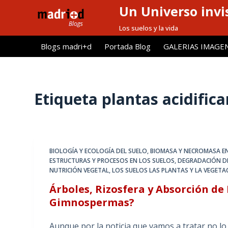
Un Universo invis
S
a
Los suelos y la vida
l
Blogs madri+d
Portada Blog
GALERIAS IMAGE
t
a
r
a
Etiqueta
plantas acidifica
l
c
o
n
BIOLOGÍA Y ECOLOGÍA DEL SUELO
,
BIOMASA Y NECROMASA EN
t
ESTRUCTURAS Y PROCESOS EN LOS SUELOS
,
DEGRADACIÓN DE 
e
NUTRICIÓN VEGETAL
,
LOS SUELOS LAS PLANTAS Y LA VEGETA
n
Árboles, Rizosfera y Absorción d
i
Gimnospermas?
d
o
Aunque por la noticia que vamos a tratar no lo