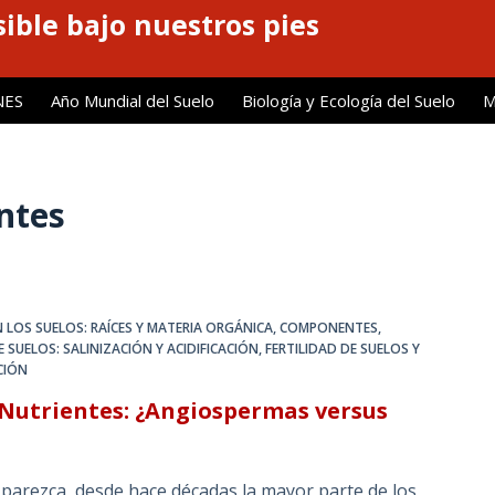
ible bajo nuestros pies
NES
Año Mundial del Suelo
Biología y Ecología del Suelo
M
ntes
 LOS SUELOS: RAÍCES Y MATERIA ORGÁNICA
,
COMPONENTES,
SUELOS: SALINIZACIÓN Y ACIDIFICACIÓN
,
FERTILIDAD DE SUELOS Y
CIÓN
e Nutrientes: ¿Angiospermas versus
 parezca, desde hace décadas la mayor parte de los