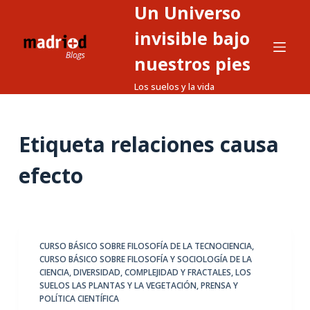
Un Universo
S
a
invisible bajo
l
nuestros pies
t
Los suelos y la vida
a
r
a
Etiqueta
relaciones causa
l
c
efecto
o
n
t
e
CURSO BÁSICO SOBRE FILOSOFÍA DE LA TECNOCIENCIA
,
n
CURSO BÁSICO SOBRE FILOSOFÍA Y SOCIOLOGÍA DE LA
i
CIENCIA
,
DIVERSIDAD, COMPLEJIDAD Y FRACTALES
,
LOS
d
SUELOS LAS PLANTAS Y LA VEGETACIÓN
,
PRENSA Y
POLÍTICA CIENTÍFICA
o