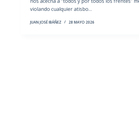
nos acecha a “todos y por todos los frentes” 
violando cualquier atisbo…
JUAN JOSÉ IBÁÑEZ
28 MAYO 2026