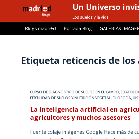
Un Universo invis
S
a
Los suelos y la vida
l
Blogs madri+d
Portada Blog
GALERIAS IMAGE
t
a
r
a
Etiqueta
reticencis de los
l
c
o
n
CURSO DE DIAGNÓSTICO DE SUELOS EN EL CAMPO
,
EDAFOLOG
t
FERTILIDAD DE SUELOS Y NUTRICIÓN VEGETAL
,
FILOSOFÍA, HI
e
La Inteligencia artificial en agricu
n
agricultores y muchos asesores
i
d
Fuente colaje imágenes Google Hace más de cuat
o