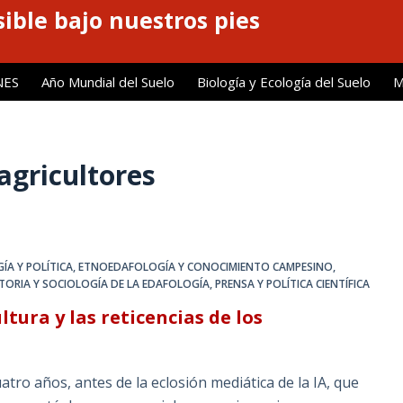
ible bajo nuestros pies
NES
Año Mundial del Suelo
Biología y Ecología del Suelo
M
 agricultores
ÍA Y POLÍTICA
,
ETNOEDAFOLOGÍA Y CONOCIMIENTO CAMPESINO
,
STORIA Y SOCIOLOGÍA DE LA EDAFOLOGÍA
,
PRENSA Y POLÍTICA CIENTÍFICA
ltura y las reticencias de los
ro años, antes de la eclosión mediática de la IA, que