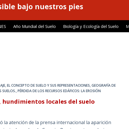
ible bajo nuestros pies
NES
Año Mundial del Suelo
Biología y Ecología del Suelo
M
AJE
,
EL CONCEPTO DE SUELO Y SUS REPRESENTACIONES
,
GEOGRAFÍA DE
S SUELOS.
,
PÉRDIDA DE LOS RECURSOS EDÁFICOS: LA EROSIÓN
 hundimientos locales del suelo
la atención de la prensa internacional la aparición