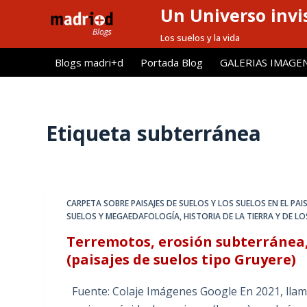
Un Universo invis
S
a
Los suelos y la vida
l
Blogs madri+d
Portada Blog
GALERIAS IMAGE
t
a
r
a
Etiqueta
subterránea
l
c
o
n
CARPETA SOBRE PAISAJES DE SUELOS Y LOS SUELOS EN EL PAIS
t
SUELOS Y MEGAEDAFOLOGÍA
,
HISTORIA DE LA TIERRA Y DE LO
e
Terremotos, erosión subterránea,
n
(paisajes de suelos tipo Gruyere)
i
d
Fuente: Colaje Imágenes Google En 2021, llamó 
o