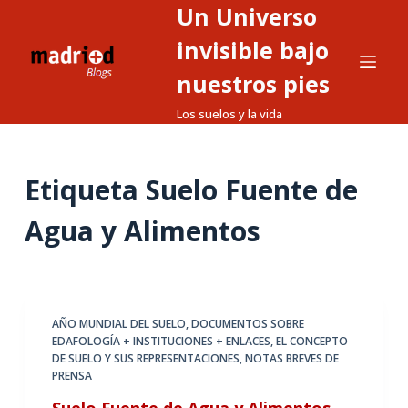
Un Universo
S
a
invisible bajo
l
nuestros pies
t
Los suelos y la vida
a
r
a
Etiqueta
Suelo Fuente de
l
c
Agua y Alimentos
o
n
t
e
AÑO MUNDIAL DEL SUELO
,
DOCUMENTOS SOBRE
n
EDAFOLOGÍA + INSTITUCIONES + ENLACES
,
EL CONCEPTO
i
DE SUELO Y SUS REPRESENTACIONES
,
NOTAS BREVES DE
d
PRENSA
o
Suelo Fuente de Agua y Alimentos