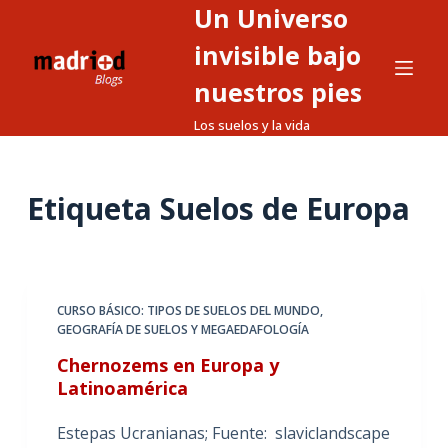
Un Universo
S
a
invisible bajo
l
nuestros pies
t
Los suelos y la vida
a
r
a
Etiqueta
Suelos de Europa
l
c
o
n
t
CURSO BÁSICO: TIPOS DE SUELOS DEL MUNDO
,
GEOGRAFÍA DE SUELOS Y MEGAEDAFOLOGÍA
e
n
Chernozems en Europa y
Latinoamérica
i
d
Estepas Ucranianas; Fuente: slaviclandscape
o