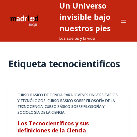
Un Universo
S
a
invisible bajo
l
nuestros pies
t
Los suelos y la vida
a
r
a
Etiqueta
tecnocientificos
l
c
o
n
t
CURSO BÁSICO DE CIENCIA PARA JOVENES UNIVERSITARIOS
Y TECNÓLOGOS
,
CURSO BÁSICO SOBRE FILOSOFÍA DE LA
e
TECNOCIENCIA
,
CURSO BÁSICO SOBRE FILOSOFÍA Y
n
SOCIOLOGÍA DE LA CIENCIA
i
Los Tecnocientíficos y sus
d
definiciones de la Ciencia
o