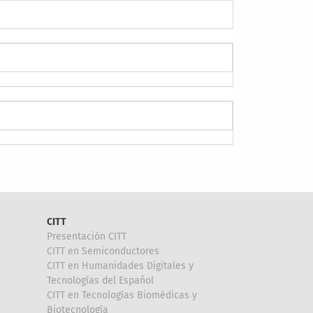
CITT
Presentación CITT
CITT en Semiconductores
CITT en Humanidades Digitales y
Tecnologías del Español
CITT en Tecnologías Biomédicas y
Biotecnología