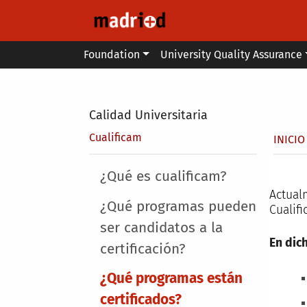
Skip to main content
Main menu
Foundation
University Quality Assurance
Secondary breadcrumb
Calidad Universitaria
Brea
Cualificam
INICIO
Main menu
¿Qué es cualificam?
Actual
¿Qué programas pueden
Cualifi
ser candidatos a la
En dic
certificación?
¿Qué programas están
certificados?