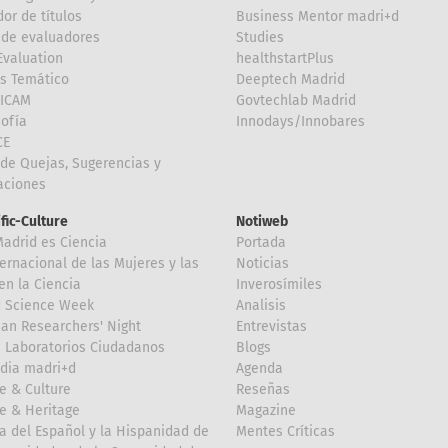
or de títulos
Business Mentor madri+d
de evaluadores
Studies
valuation
healthstartPlus
is Temático
Deeptech Madrid
FICAM
Govtechlab Madrid
Sofía
Innodays/Innobares
CE
de Quejas, Sugerencias y
taciones
ific-Culture
Notiweb
Madrid es Ciencia
Portada
ternacional de las Mujeres y las
Noticias
en la Ciencia
Inverosímiles
d Science Week
Analisis
an Researchers' Night
Entrevistas
 Laboratorios Ciudadanos
Blogs
dia madri+d
Agenda
e & Culture
Reseñas
e & Heritage
Magazine
a del Español y la Hispanidad de
Mentes Críticas