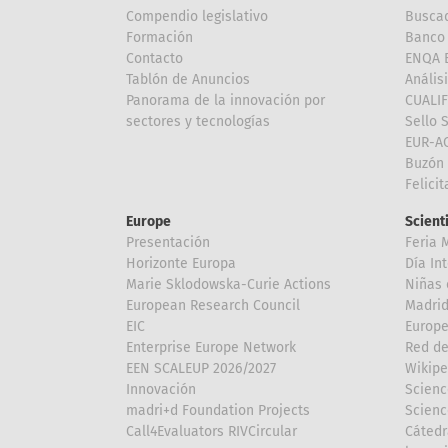
Compendio legislativo
Buscad
Formación
Banco 
Contacto
ENQA E
Tablón de Anuncios
Anális
Panorama de la innovación por
CUALI
sectores y tecnologías
Sello 
EUR-A
Buzón 
Felici
Europe
Scient
Presentación
Feria 
Horizonte Europa
Día In
Marie Sklodowska-Curie Actions
Niñas 
European Research Council
Madri
EIC
Europe
Enterprise Europe Network
Red de
EEN SCALEUP 2026/2027
Wikipe
Innovación
Scienc
madri+d Foundation Projects
Scienc
Call4Evaluators RIVCircular
Cátedr