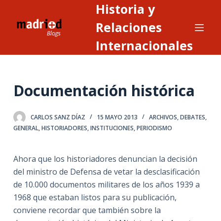
Historia y
S
a
Relaciones
l
Internacionales
t
a
r
Documentación histórica
a
l
c
CARLOS SANZ DÍAZ
15 MAYO 2013
ARCHIVOS
,
DEBATES
,
o
GENERAL
,
HISTORIADORES
,
INSTITUCIONES
,
PERIODISMO
n
t
Ahora que los historiadores denuncian la decisión
e
del ministro de Defensa de vetar la desclasificación
n
de 10.000 documentos militares de los años 1939 a
i
1968 que estaban listos para su publicación,
d
conviene recordar que también sobre la
o