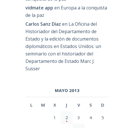
vidmate app
en
Europa a la conquista
de la paz
Carlos Sanz Díaz
en
La Oficina del
Historiador del Departamento de
Estado y la edición de documentos
diplomáticos en Estados Unidos: un
seminario con el historiador del
Departamento de Estado Marc J.
Susser
MAYO 2013
L
M
X
J
V
S
D
1
2
3
4
5