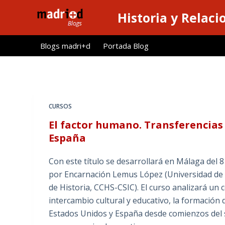
S
Historia y Relaci
a
l
Blogs madri+d
Portada Blog
t
a
r
a
l
CURSOS
c
El factor humano. Transferencias 
o
España
n
t
Con este título se desarrollará en Málaga del 8
e
por Encarnación Lemus López (Universidad de 
n
de Historia, CCHS-CSIC). El curso analizará un
i
intercambio cultural y educativo, la formación 
d
Estados Unidos y España desde comienzos del si
o