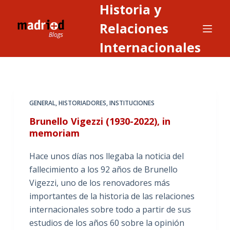
Historia y
S
a
Relaciones
l
Internacionales
t
a
r
a
GENERAL
,
HISTORIADORES
,
INSTITUCIONES
l
c
Brunello Vigezzi (1930-2022), in
o
memoriam
n
Hace unos días nos llegaba la noticia del
t
fallecimiento a los 92 años de Brunello
e
Vigezzi, uno de los renovadores más
n
importantes de la historia de las relaciones
i
internacionales sobre todo a partir de sus
d
estudios de los años 60 sobre la opinión
o