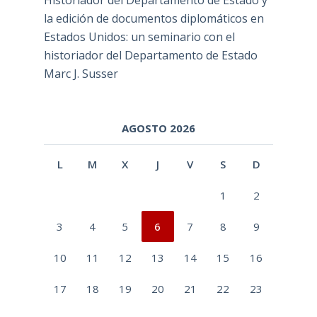
Historiador del Departamento de Estado y
la edición de documentos diplomáticos en
Estados Unidos: un seminario con el
historiador del Departamento de Estado
Marc J. Susser
AGOSTO 2026
L
M
X
J
V
S
D
1
2
3
4
5
6
7
8
9
10
11
12
13
14
15
16
17
18
19
20
21
22
23