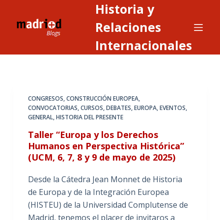
Historia y
S
a
Relaciones
l
Internacionales
t
a
r
a
CONGRESOS
,
CONSTRUCCIÓN EUROPEA
,
l
CONVOCATORIAS
,
CURSOS
,
DEBATES
,
EUROPA
,
EVENTOS
,
c
GENERAL
,
HISTORIA DEL PRESENTE
o
Taller “Europa y los Derechos
n
Humanos en Perspectiva Histórica”
t
(UCM, 6, 7, 8 y 9 de mayo de 2025)
e
n
Desde la Cátedra Jean Monnet de Historia
i
de Europa y de la Integración Europea
d
(HISTEU) de la Universidad Complutense de
o
Madrid, tenemos el placer de invitaros a