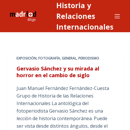
Historia y
S
a
Relaciones
l
Internacionales
t
a
r
a
EXPOSICIÓN
,
FOTOGRAFÍA
,
GENERAL
,
PERIODISMO
l
c
Gervasio Sánchez y su mirada al
o
horror en el cambio de siglo
n
Juan Manuel Fernández Fernández-Cuesta
t
Grupo de Historia de las Relaciones
e
Internacionales La antológica del
n
fotoperiodista Gervasio Sánchez es una
i
lección de historia contemporánea. Puede
d
ser vista desde distintos ángulos, desde el
o