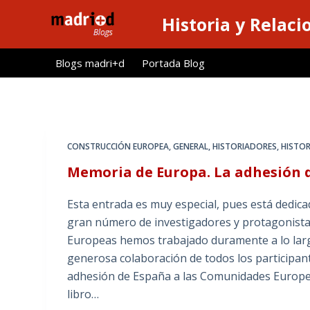
S
Historia y Relaci
a
l
Blogs madri+d
Portada Blog
t
a
r
a
l
CONSTRUCCIÓN EUROPEA
,
GENERAL
,
HISTORIADORES
,
HISTOR
c
Memoria de Europa. La adhesión 
o
n
Esta entrada es muy especial, pues está dedicad
t
gran número de investigadores y protagonista
e
Europeas hemos trabajado duramente a lo lar
n
generosa colaboración de todos los participa
i
adhesión de España a las Comunidades Europeas
d
libro…
o