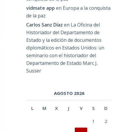
vidmate app
en
Europa a la conquista
de la paz
Carlos Sanz Díaz
en
La Oficina del
Historiador del Departamento de
Estado y la edición de documentos
diplomáticos en Estados Unidos: un
seminario con el historiador del
Departamento de Estado Marc J.
Susser
AGOSTO 2026
L
M
X
J
V
S
D
1
2