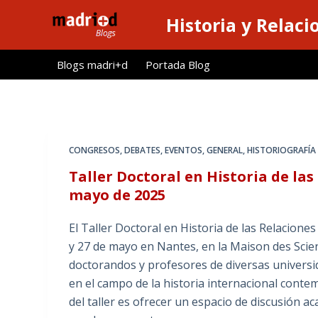
S
Historia y Relaci
a
l
Blogs madri+d
Portada Blog
t
a
r
a
l
CONGRESOS
,
DEBATES
,
EVENTOS
,
GENERAL
,
HISTORIOGRAFÍA
c
Taller Doctoral en Historia de la
o
mayo de 2025
n
t
El Taller Doctoral en Historia de las Relaciones
e
y 27 de mayo en Nantes, en la Maison des Sci
n
doctorandos y profesores de diversas universi
i
en el campo de la historia internacional conte
d
del taller es ofrecer un espacio de discusión 
o