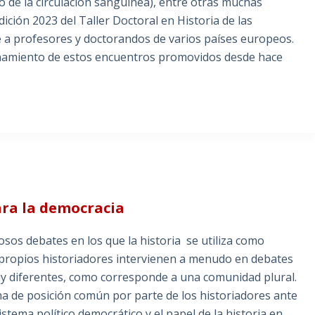
 de la circulación sanguínea), entre otras muchas
dición 2023 del Taller Doctoral en Historia de las
 a profesores y doctorandos de varios países europeos.
ionamiento de estos encuentros promovidos desde hace
para la democracia
sos debates en los que la historia se utiliza como
 propios historiadores intervienen a menudo en debates
muy diferentes, como corresponde a una comunidad plural.
ma de posición común por parte de los historiadores ante
istema político democrático y el papel de la historia en…