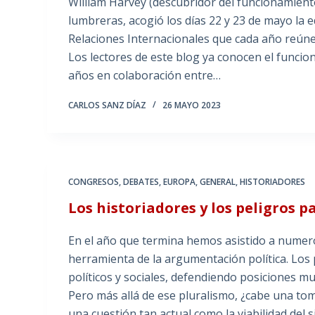
William Harvey (descubridor del funcionamiento
lumbreras, acogió los días 22 y 23 de mayo la e
Relaciones Internacionales que cada año reúne
Los lectores de este blog ya conocen el func
años en colaboración entre…
CARLOS SANZ DÍAZ
26 MAYO 2023
CONGRESOS
,
DEBATES
,
EUROPA
,
GENERAL
,
HISTORIADORES
Los historiadores y los peligros 
En el año que termina hemos asistido a numero
herramienta de la argumentación política. Los
políticos y sociales, defendiendo posiciones 
Pero más allá de ese pluralismo, ¿cabe una to
una cuestión tan actual como la viabilidad del s