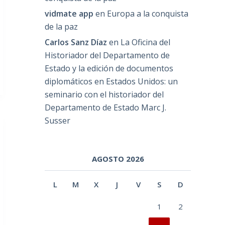
vidmate app
en
Europa a la conquista
de la paz
Carlos Sanz Díaz
en
La Oficina del
Historiador del Departamento de
Estado y la edición de documentos
diplomáticos en Estados Unidos: un
seminario con el historiador del
Departamento de Estado Marc J.
Susser
AGOSTO 2026
L
M
X
J
V
S
D
1
2