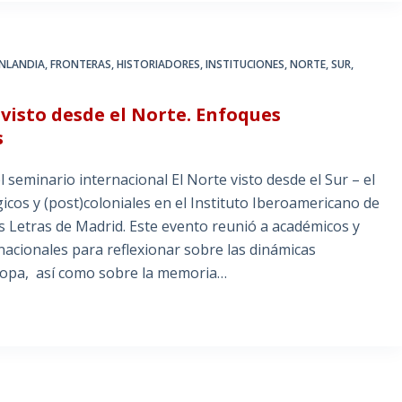
INLANDIA
,
FRONTERAS
,
HISTORIADORES
,
INSTITUCIONES
,
NORTE
,
SUR
,
r visto desde el Norte. Enfoques
s
l seminario internacional El Norte visto desde el Sur – el
icos y (post)coloniales en el Instituto Iberoamericano de
as Letras de Madrid. Este evento reunió a académicos y
ernacionales para reflexionar sobre las dinámicas
ropa, así como sobre la memoria…