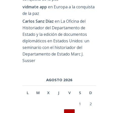
vidmate app
en
Europa a la conquista
de la paz
Carlos Sanz Díaz
en
La Oficina del
Historiador del Departamento de
Estado y la edición de documentos
diplomáticos en Estados Unidos: un
seminario con el historiador del
Departamento de Estado Marc J.
Susser
AGOSTO 2026
L
M
X
J
V
S
D
1
2