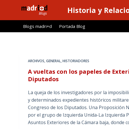
S
Historia y Relaci
a
l
Blogs madri+d
Portada Blog
t
a
r
a
l
ARCHIVOS
,
GENERAL
,
HISTORIADORES
c
A vueltas con los papeles de Exteri
o
Diputados
n
t
La queja de los investigadores por la imposibi
e
y determinados expedientes históricos militare
n
Congreso de los Diputados. Una Proposición N
i
por el grupo de Izquierda Unida-La Izquierda Pl
d
Asuntos Exteriores de la Cámara baja, donde c
o