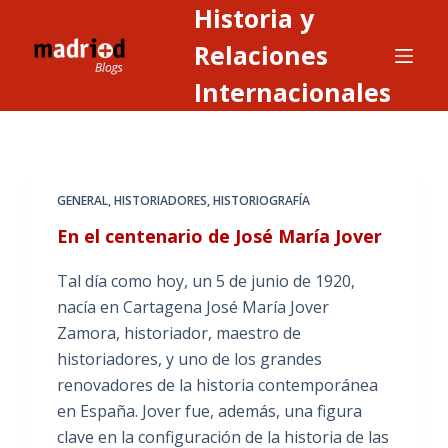
Historia y
S
a
Relaciones
l
Internacionales
t
a
r
a
GENERAL
,
HISTORIADORES
,
HISTORIOGRAFÍA
l
c
En el centenario de José María Jover
o
Tal día como hoy, un 5 de junio de 1920,
n
nacía en Cartagena José María Jover
t
Zamora, historiador, maestro de
e
historiadores, y uno de los grandes
n
renovadores de la historia contemporánea
i
en España. Jover fue, además, una figura
d
clave en la configuración de la historia de las
o