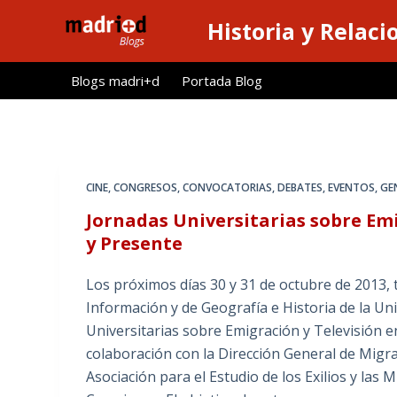
S
Historia y Relaci
a
l
Blogs madri+d
Portada Blog
t
a
r
a
l
CINE
,
CONGRESOS
,
CONVOCATORIAS
,
DEBATES
,
EVENTOS
,
GE
c
Jornadas Universitarias sobre Emi
o
y Presente
n
t
Los próximos días 30 y 31 de octubre de 2013, t
e
Información y de Geografía e Historia de la U
n
Universitarias sobre Emigración y Televisión e
i
colaboración con la Dirección General de Migra
d
Asociación para el Estudio de los Exilios y l
o