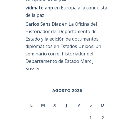
vidmate app
en
Europa a la conquista
de la paz
Carlos Sanz Díaz
en
La Oficina del
Historiador del Departamento de
Estado y la edición de documentos
diplomáticos en Estados Unidos: un
seminario con el historiador del
Departamento de Estado Marc J.
Susser
AGOSTO 2026
L
M
X
J
V
S
D
1
2