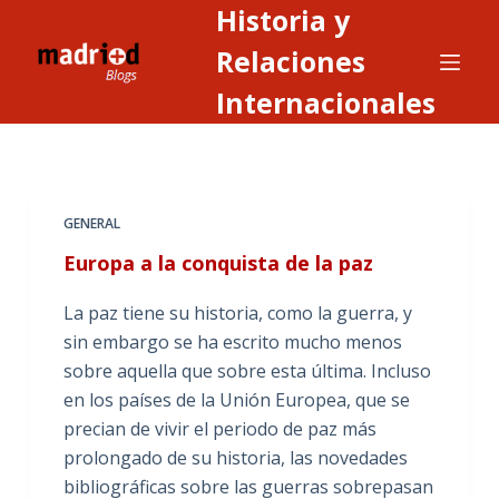
Historia y
S
a
Relaciones
l
Internacionales
t
a
r
a
GENERAL
l
c
Europa a la conquista de la paz
o
La paz tiene su historia, como la guerra, y
n
sin embargo se ha escrito mucho menos
t
sobre aquella que sobre esta última. Incluso
e
en los países de la Unión Europea, que se
n
precian de vivir el periodo de paz más
i
prolongado de su historia, las novedades
d
bibliográficas sobre las guerras sobrepasan
o