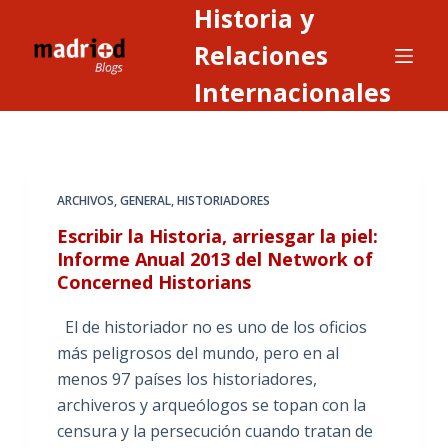
Historia y
S
a
Relaciones
l
Internacionales
t
a
r
a
ARCHIVOS
,
GENERAL
,
HISTORIADORES
l
c
Escribir la Historia, arriesgar la piel:
o
Informe Anual 2013 del Network of
Concerned Historians
n
t
El de historiador no es uno de los oficios
e
más peligrosos del mundo, pero en al
n
menos 97 países los historiadores,
i
archiveros y arqueólogos se topan con la
d
censura y la persecución cuando tratan de
o