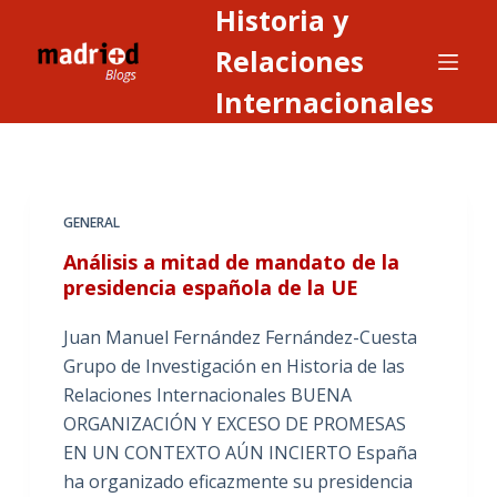
Historia y
S
a
Relaciones
l
Internacionales
t
a
r
a
GENERAL
l
c
Análisis a mitad de mandato de la
o
presidencia española de la UE
n
Juan Manuel Fernández Fernández-Cuesta
t
Grupo de Investigación en Historia de las
e
Relaciones Internacionales BUENA
n
ORGANIZACIÓN Y EXCESO DE PROMESAS
i
EN UN CONTEXTO AÚN INCIERTO España
d
ha organizado eficazmente su presidencia
o