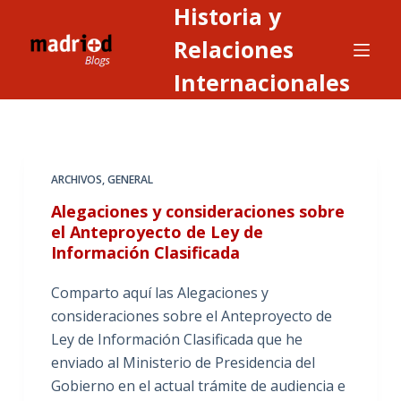
Historia y
S
a
Relaciones
l
Internacionales
t
a
r
a
ARCHIVOS
,
GENERAL
l
c
Alegaciones y consideraciones sobre
o
el Anteproyecto de Ley de
Información Clasificada
n
t
Comparto aquí las Alegaciones y
e
consideraciones sobre el Anteproyecto de
n
Ley de Información Clasificada que he
i
enviado al Ministerio de Presidencia del
d
Gobierno en el actual trámite de audiencia e
o