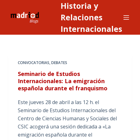
Historia y
S
a
Relaciones
l
Internacionales
t
a
r
a
CONVOCATORIAS
,
DEBATES
l
c
Seminario de Estudios
o
Internacionales: La emigración
española durante el franquismo
n
t
Este jueves 28 de abril a las 12 h. el
e
Seminario de Estudios Internacionales del
n
Centro de Ciencias Humanas y Sociales del
i
CSIC acogerá una sesión dedicada a «La
d
emigración española durante el
o