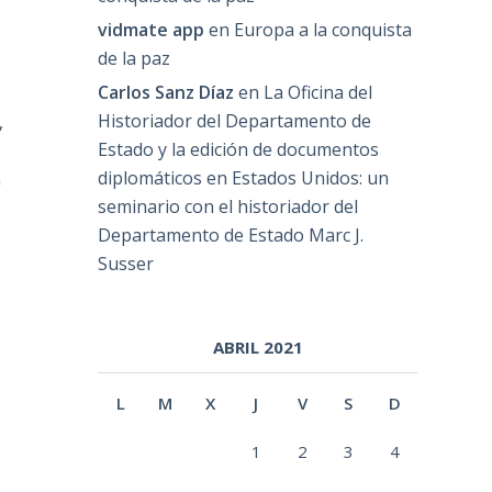
vidmate app
en
Europa a la conquista
de la paz
Carlos Sanz Díaz
en
La Oficina del
Historiador del Departamento de
,
Estado y la edición de documentos
.
diplomáticos en Estados Unidos: un
n
seminario con el historiador del
Departamento de Estado Marc J.
Susser
ABRIL 2021
L
M
X
J
V
S
D
1
2
3
4