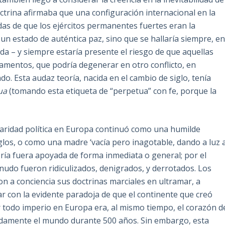
ctrina afirmaba que una configuración internacional en la
as de que los ejércitos permanentes fuertes eran la
n un estado de auténtica paz, sino que se hallaría siempre, e
da – y siempre estaría presente el riesgo de que aquellas
rmamentos, que podría degenerar en otro conflicto, en
. Esta audaz teoría, nacida en el cambio de siglo, tenía
ua
(tomando esta etiqueta de “perpetua” con fe, porque la
idaridad política en Europa continuó como una humilde
iglos, o como una madre ‘vacía pero inagotable, dando a luz 
eoría fuera apoyada de forma inmediata o general; por el
nudo fueron ridiculizados, denigrados, y derrotados. Los
 a conciencia sus doctrinas marciales en ultramar, a
ar con la evidente paradoja de que el continente que creó
r todo imperio en Europa era, al mismo tiempo, el corazón d
adamente el mundo durante 500 años. Sin embargo, esta