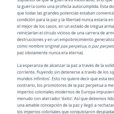
la guerra como una profecía autocumplida. Esta do
que todas las grandes potencias estaban convencid
condición para la paz y la libertad nunca estaría e
el mejor de los casos, en un estado de tregua arma
reiniciarían el círculo vicioso de una carrera de a
destrucciones y en un empobrecimiento generalizado
como nombre original
pax perpetua
, o
paz perpet
paz obviamente nunca era eterna).
La esperanza de alcanzar la paz a través de la sol
corriente, fluyendo sin detenerse a través de los s
mundos infinitos’. Esto no quiere decir que esta t
contrario, los promotores de la paz perpetua a me
imperios coloniales modernos de Europa impusieron
menudo con aterrador ‘éxito’. Así que debemos lidi
una amable concepción de la paz y llegó a rechaza
los imperios coloniales que conquistaron despiad