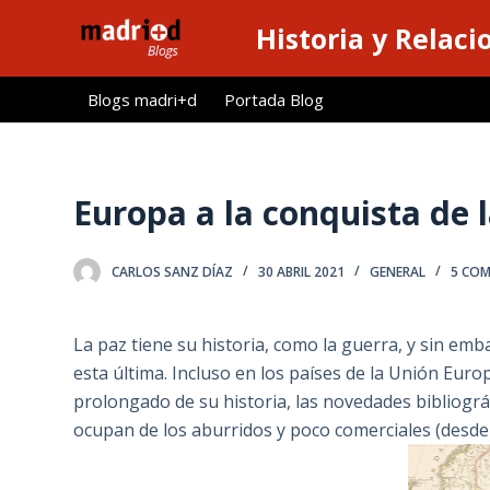
S
Historia y Relaci
a
l
Blogs madri+d
Portada Blog
t
a
r
a
Europa a la conquista de 
l
c
CARLOS SANZ DÍAZ
30 ABRIL 2021
GENERAL
5 CO
o
n
t
La paz tiene su historia, como la guerra, y sin e
e
esta última. Incluso en los países de la Unión Euro
n
prolongado de su historia, las novedades bibliogr
i
ocupan de los aburridos y poco comerciales (desde el
d
o