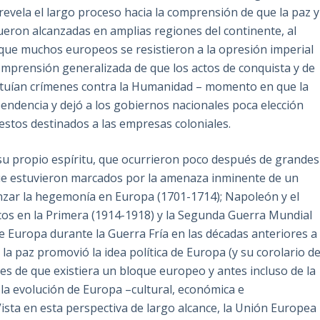
s revela el largo proceso hacia la comprensión de que la paz y
fueron alcanzadas en amplias regiones del continente, al
que muchos europeos se resistieron a la opresión imperial
omprensión generalizada de que los actos de conquista y de
ituían crímenes contra la Humanidad – momento en que la
pendencia y dejó a los gobiernos nacionales poca elección
stos destinados a las empresas coloniales.
su propio espíritu, que ocurrieron poco después de grandes
que estuvieron marcados por la amenaza inminente de un
anzar la hegemonía en Europa (1701-1714); Napoleón y el
cos en la Primera (1914-1918) y la Segunda Guerra Mundial
de Europa durante la Guerra Fría en las décadas anteriores a
 la paz promovió la idea política de Europa (y su corolario d
es de que existiera un bloque europeo y antes incluso de la
la evolución de Europa –cultural, económica e
Vista en esta perspectiva de largo alcance, la Unión Europea