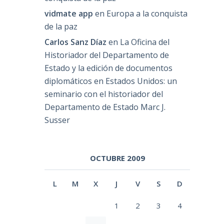
vidmate app
en
Europa a la conquista
de la paz
Carlos Sanz Díaz
en
La Oficina del
Historiador del Departamento de
Estado y la edición de documentos
diplomáticos en Estados Unidos: un
seminario con el historiador del
Departamento de Estado Marc J.
Susser
OCTUBRE 2009
L
M
X
J
V
S
D
1
2
3
4