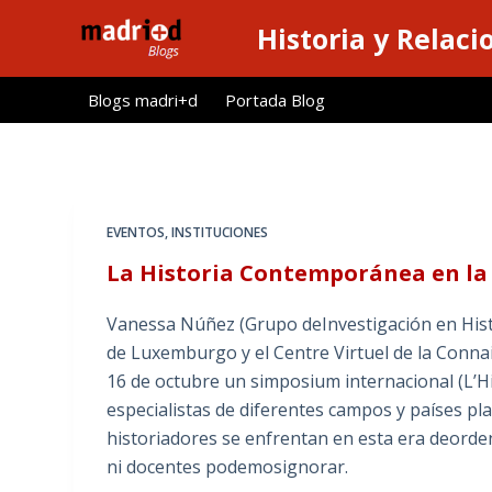
S
Historia y Relaci
a
l
Blogs madri+d
Portada Blog
t
a
r
a
l
EVENTOS
,
INSTITUCIONES
c
La Historia Contemporánea en la 
o
n
Vanessa Núñez (Grupo deInvestigación en Histo
t
de Luxemburgo y el Centre Virtuel de la Connai
e
16 de octubre un simposium internacional (L’Hi
n
especialistas de diferentes campos y países pl
i
historiadores se enfrentan en esta era deorden
d
ni docentes podemosignorar.
o