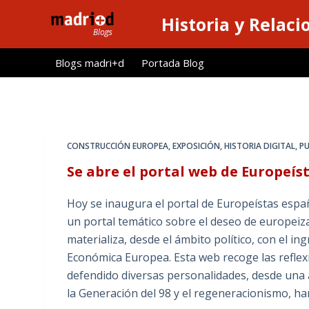
S
Historia y Relaci
a
l
Blogs madri+d
Portada Blog
t
a
r
a
l
CONSTRUCCIÓN EUROPEA
,
EXPOSICIÓN
,
HISTORIA DIGITAL
,
PU
c
Se abre el portal web de Europeís
o
n
Hoy se inaugura el portal de Europeístas españ
t
un portal temático sobre el deseo de europeiz
e
materializa, desde el ámbito político, con el i
n
Económica Europea. Esta web recoge las reflexi
i
defendido diversas personalidades, desde una a
d
la Generación del 98 y el regeneracionismo, h
o