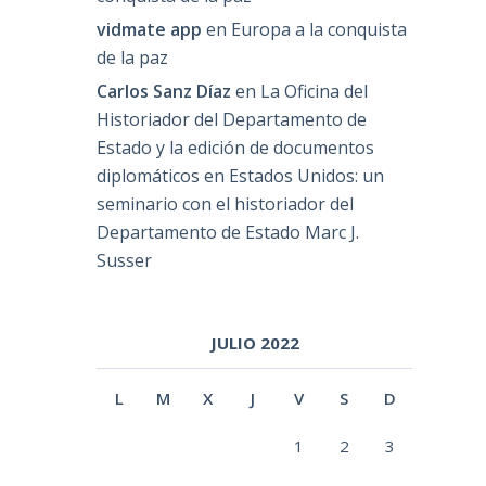
vidmate app
en
Europa a la conquista
de la paz
Carlos Sanz Díaz
en
La Oficina del
Historiador del Departamento de
Estado y la edición de documentos
diplomáticos en Estados Unidos: un
seminario con el historiador del
Departamento de Estado Marc J.
Susser
JULIO 2022
L
M
X
J
V
S
D
1
2
3