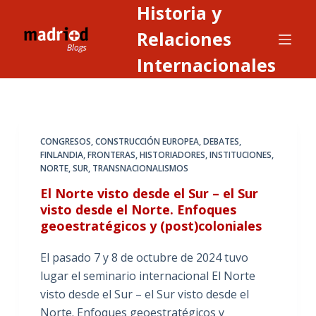
Historia y
S
a
Relaciones
l
Internacionales
t
a
r
a
CONGRESOS
,
CONSTRUCCIÓN EUROPEA
,
DEBATES
,
l
FINLANDIA
,
FRONTERAS
,
HISTORIADORES
,
INSTITUCIONES
,
c
NORTE
,
SUR
,
TRANSNACIONALISMOS
o
El Norte visto desde el Sur – el Sur
n
visto desde el Norte. Enfoques
t
geoestratégicos y (post)coloniales
e
n
El pasado 7 y 8 de octubre de 2024 tuvo
i
lugar el seminario internacional El Norte
d
visto desde el Sur – el Sur visto desde el
o
Norte. Enfoques geoestratégicos y