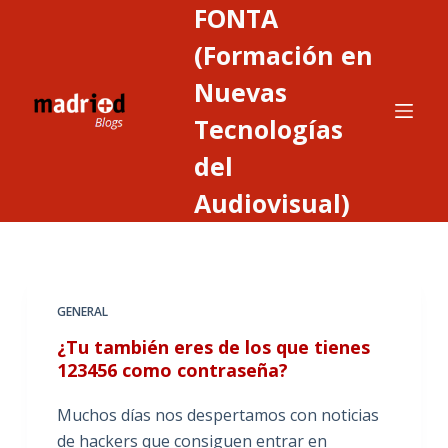
FONTA
S
a
(Formación en
l
Nuevas
t
Tecnologías
a
r
del
a
Audiovisual)
l
c
o
n
t
GENERAL
e
¿Tu también eres de los que tienes
n
123456 como contraseña?
i
d
Muchos días nos despertamos con noticias
o
de hackers que consiguen entrar en