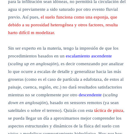
para la infiltración sean idóneas, no permitirá la circulación del
agua si previamente a sido saturado por otro evento fluvial
previo. Así pues,
el suelo funciona como una esponja, que
debido a su porosidad heterogénea y otros factores, resulta
harto difícil m modelizar.
Sin ser experto en la materia, tengo la impresión de que los
procedimientos basados en un
escalamiento ascendente
(
scaling up en anglosajón
), es decir comenzando por analizar
lo que ocurre a escalas de detalle y generalizar hacia las más
groseras (como es el caso de partícula a edafotaxa, de estos al
paisaje, cuenca, región, etc.) no dará resultados satisfactorios
mientras no se complemente por otro
descendente
(
scaling
down en anglosajón
), basado en sensores remotos (ya sean
satelitales o sobre el terreno). Quizás con esta
táctica de pinza
,
se pueda llegar un día a aproximarnos mejor comprender los
aspectos estructurales y dinámicos de la física del suelo con
vistas a modelizar comportamiento hidrológico. Hoy por hoy