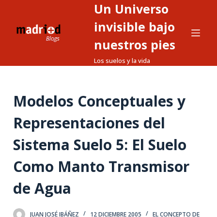
Un Universo
S
a
invisible bajo
l
nuestros pies
t
Los suelos y la vida
a
r
a
Modelos Conceptuales y
l
c
Representaciones del
o
n
Sistema Suelo 5: El Suelo
t
Como Manto Transmisor
e
n
de Agua
i
d
o
JUAN JOSÉ IBÁÑEZ
12 DICIEMBRE 2005
EL CONCEPTO DE